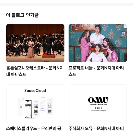
직접 참여하는, ‘관객 참여형 공연’의 방식을 진행하는 단체
로써 3년 연속 연간 200회 이상의 공연을 하고 있다. 더불
어 클래식 "성악"이라는 악기로 판소리 융합 창작 오페라
이 블로그 인기글
'조선의 글자', 스토리텔링 음악극 ' 인생클래식', '아띠 오케
스트라', '소소 음악회' 시리즈, 아띠클래식의 '팝페라 톡서
트' 등 콘텐츠 제작에서도 왕성한 활동을 하고 있는 단체이
며 훗날 해외 공연 전문 연주단체로 활동 방향을 잡고 나아
가고 있다. ..
홀톤심포니오케스트라 - 문화N지
프로젝트 너울 - 문화N지대 아티
대 아티스트
스트
스페이스클라우드 - 우리만의 공
주식회사 오뮤 - 문화N지대 아티