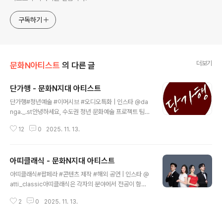
구독하기
더보기
문화N아티스트
의 다른 글
단가행 - 문화N지대 아티스트
글 내용
단가행#청년예술 #이머시브 #오디오특화 | 인스타 @da
nga._.st안녕하세요, 수도권 청년 문화예술 프로젝트 팀
“단가행”입니다. 프로젝트 팀 단가행은 '모든 사람이 부담
12
0
2025. 11. 13.
갖지 않고 즐길 수 있는 예술 프로젝트 제작'을 목표로 하
며, 2023년 3월 첫 출범 이후 단원들과 함께 지속적인 예
술활동을 이어나고 있습니다. 단가행은 뮤지컬 상연 이외
아띠클래식 - 문화N지대 아티스트
에도 연극, 기획 워크숍, 문화예술교육, 유튜브 채널 운영,
글 내용
오디오 콘텐츠 제작 등 다양한 분야의 예술활동으로 이야
아띠클래식#팝페라 #콘텐츠 제작 #해외 공연 | 인스타 @
기를 전합니다.2024년 2월, 단가행의 정규 기획 공연인
atti_classic아띠클래식은 각자의 분야에서 전공이 함유
창작 뮤지컬 을 성황리에 공연을 마쳤습니다. 2025년 현
하고 있는 특색을 조합하여 독자적이고 독창적인 또 다른
재는 ‘단가행’의 정규 기획 오디오 프로젝트를 통해 2030
2
0
2025. 11. 13.
장르를 구현해내려고 하며 클래식의 발전을 지향하면서 기
청년 세대의 이야기를 담은 오디오 드라마를 자체 기획, 제
존의 정형화 되어있는 공연의 틀을 벗어나 관객이 공연에
작하고 있습니다...